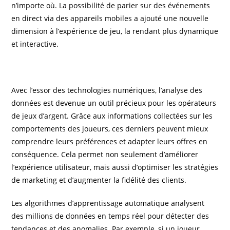
n’importe où. La possibilité de parier sur des événements
en direct via des appareils mobiles a ajouté une nouvelle
dimension à l’expérience de jeu, la rendant plus dynamique
et interactive.
Le rôle des données et de l’analyse
Avec l’essor des technologies numériques, l’analyse des
données est devenue un outil précieux pour les opérateurs
de jeux d’argent. Grâce aux informations collectées sur les
comportements des joueurs, ces derniers peuvent mieux
comprendre leurs préférences et adapter leurs offres en
conséquence. Cela permet non seulement d’améliorer
l’expérience utilisateur, mais aussi d’optimiser les stratégies
de marketing et d’augmenter la fidélité des clients.
Les algorithmes d’apprentissage automatique analysent
des millions de données en temps réel pour détecter des
tendances et des anomalies. Par exemple, si un joueur