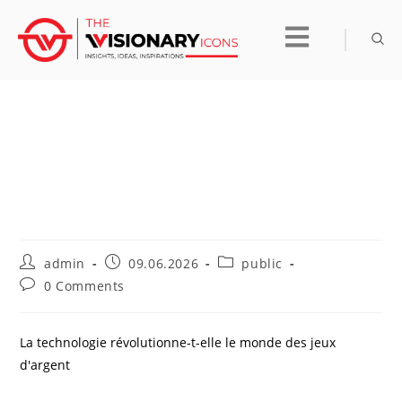
La technologie révolutionne-t-
elle le monde des jeux
d'argent
admin
09.06.2026
public
0 Comments
La technologie révolutionne-t-elle le monde des jeux
d'argent