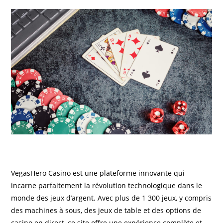
Découvrez VegasHero Casino
VegasHero Casino est une plateforme innovante qui
incarne parfaitement la révolution technologique dans le
monde des jeux d’argent. Avec plus de 1 300 jeux, y compris
des machines à sous, des jeux de table et des options de
casino en direct, ce site offre une expérience complète et