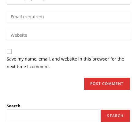
Save my name, email, and website in this browser for the
next time I comment.
Search
SEARCH
Recent Posts