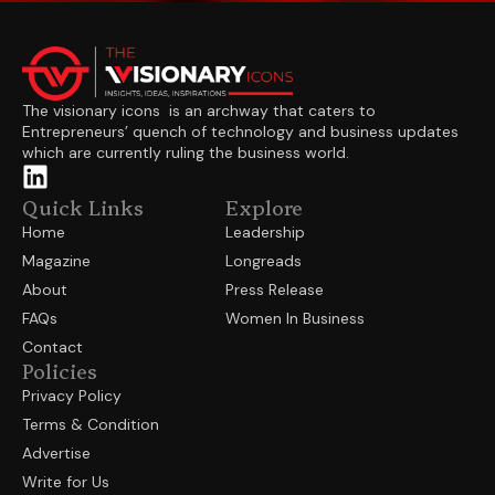
The visionary icons is an archway that caters to
Entrepreneurs’ quench of technology and business updates
which are currently ruling the business world.
Quick Links
Explore
Home
Leadership
Magazine
Longreads
About
Press Release
FAQs
Women In Business
Contact
Policies
Privacy Policy
Terms & Condition
Advertise
Write for Us